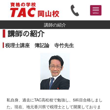
Toggle
navigation
MENU
講師の紹介
講師の紹介
税理士講座 簿記論 寺竹先生
私自身、過去にTAC高松校で勉強し、5科目合格しまし
た。現在、地元香川県で税理士として開業しておりま