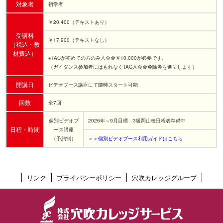
対象者
初学者
￥20,400（テキストあり）
受講料
￥17,900（テキストなし）
（税込・教
材費込）
※TACが初めての方のみ入会金￥10,000が必要です。
（ガイダンス参加者にはもれなくTAC入会金免除券を進呈します）
開講日
ビデオブース講座にて随時スタート可能
回数
全7回
個別ビデオブ
2026年～9月目標 3級岡山校日程表準備中
日程・時間
ース講座
（予約制）
＞＞個別ビデオブース利用ガイドはこちら
リンク
プライバシーポリシー
穴吹カレッジグループ