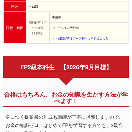
回数
全32回
準備中
個別ビデオブ
日程・時間
ース講座
フリータイム予約制
（予約制）
＞＞個別ビデオブース利用ガイドはこちら
FP2級本科生 【2026年9月目標】
合格はもちろん、お金の知識を生かす方法が学
べます！
身につく提案書の作成も講師が丁寧に指導しますので、
お金の知識ゼロ、はじめてFPを学習する方でも、2級合