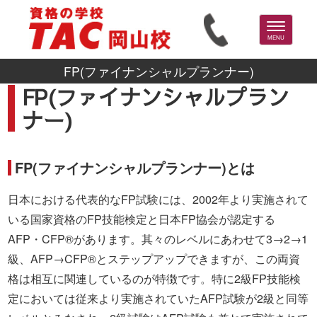
Toggle
navigation
MENU
FP(ファイナンシャルプランナー)
FP(ファイナンシャルプラン
ナー)
FP(ファイナンシャルプランナー)とは
日本における代表的なFP試験には、2002年より実施されて
いる国家資格のFP技能検定と日本FP協会が認定する
AFP・CFP®があります。其々のレベルにあわせて3→2→1
級、AFP→CFP®とステップアップできますが、この両資
格は相互に関連しているのが特徴です。特に2級FP技能検
定においては従来より実施されていたAFP試験が2級と同等