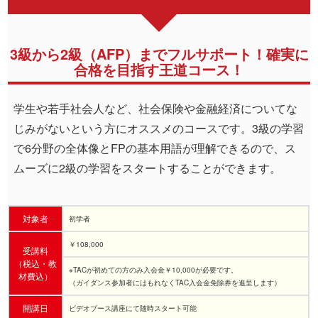
3級から2級（AFP）までフルサポート！確実に
合格を目指す王道コース！
学生や若手社会人など、社会保険や金融経済についてな
じみがないという方にオススメのコースです。3級の学習
で6分野の全体像とFPの基本用語が理解できるので、ス
ムーズに2級の学習をスタートすることができます。
対象者
初学者
￥108,000
受講料
（税込・教
※TACが初めての方のみ入会金￥10,000が必要です。
材費込）
（ガイダンス参加者にはもれなくTAC入会金免除券を進呈します）
開講日
ビデオブース講座にて随時スタート可能