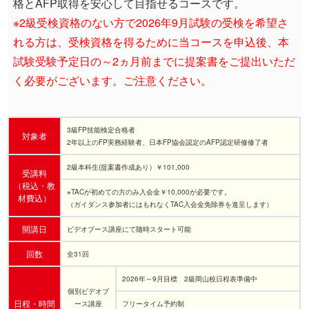
格とAFP取得を安心して目指せるコースです。
※2級受検資格のない方で2026年9月試験の受検を希望さ
れる方は、受検資格を得るために当コースを申込後、本
試験受験予定日の～2ヵ月前までに提案書をご提出いただ
く必要がございます。ご注意ください。
3級FP技能検定合格者
対象者
2年以上のFP実務経験者、日本FP協会認定のAFP認定研修修了者
2級本科生(提案書作成あり）￥101,000
受講料
（税込・教
※TACが初めての方のみ入会金￥10,000が必要です。
材費込）
（ガイダンス参加者にはもれなくTAC入会金免除券を進呈します）
開講日
ビデオブース講座にて随時スタート可能
回数
全31回
2026年～9月目標 2級岡山校日程表準備中
個別ビデオブ
日程・時間
ース講座
フリータイム予約制